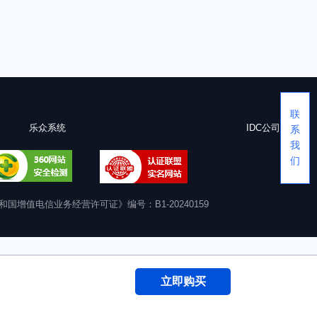
联
乐众系统
IDC公司
系
我
们
国增值电信业务经营许可证》编号：B1-20240159
立即购买